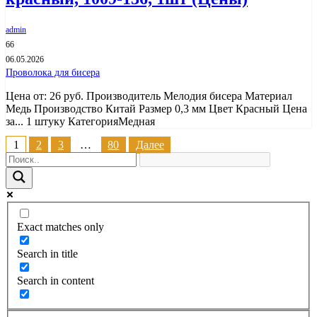
admin
66
06.05.2026
Проволока для бисера
Цена от: 26 руб. Производитель Мелодия бисера Материал
Медь Производство Китай Размер 0,3 мм Цвет Красный Цена
за... 1 штуку КатегорияМедная
Пагинация
1
2
3
…
80
Далее
записей
Exact matches only
Search in title
Search in content