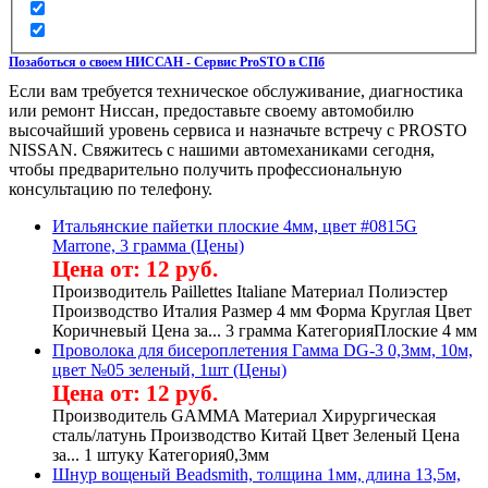
Позаботься о своем НИССАН - Сервис ProSTO в СПб
Если вам требуется техническое обслуживание, диагностика
или ремонт Ниссан, предоставьте своему автомобилю
высочайший уровень сервиса и назначьте встречу с PROSTO
NISSAN. Свяжитесь с нашими автомеханиками сегодня,
чтобы предварительно получить профессиональную
консультацию по телефону.
Итальянские пайетки плоские 4мм, цвет #0815G
Marrone, 3 грамма (Цены)
Цена от: 12 руб.
Производитель Paillettes Italiane Материал Полиэстер
Производство Италия Размер 4 мм Форма Круглая Цвет
Коричневый Цена за... 3 грамма КатегорияПлоские 4 мм
Проволока для бисероплетения Гамма DG-3 0,3мм, 10м,
цвет №05 зеленый, 1шт (Цены)
Цена от: 12 руб.
Производитель GAMMA Материал Хирургическая
сталь/латунь Производство Китай Цвет Зеленый Цена
за... 1 штуку Категория0,3мм
Шнур вощеный Beadsmith, толщина 1мм, длина 13,5м,