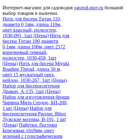
Интернет-магазин для садоводов
ogorod-moy.ru
большой
выбор товаров в наличии.
Перейти
Нить для бисера Титан 110,
к
диаметр 0,1мм, длина 110м,
основному
цвет красный, полиэстер,
контенту
1030-091, 1шт (Цены)
Нить для
бисера Титан 100 диаметр
0,1мм, длина 100м, цвет 2572
коричневый темный,
полиэстер, 1030-458, 1шт
(Цены)
Нить для бисера Miyuki
Beading Thread, длина 50 м,
цвет 15 мускатный орех,
нейлон, 1030-267, 1шт (Цены)
Набор для бисероплетения
Дракон, A-135, 1шт (Цены)
Набор для изготовления броши
Чарiвна Мить Сердце, БП-200,
1 шт (Цены)
Набор для
бисероплетения Риолис Яйцо
Лужские мотивы, В-191, 1 шт
(Цены)
Пайетки Листики
Березовые 16х9мм, цвет
зеленый с голографическим