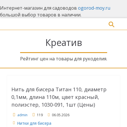
Интернет-магазин для садоводов
ogorod-moy.ru
большой выбор товаров в наличии.
П
е
р
Креатив
е
й
т
Рейтинг цен на товары для рукоделия.
и
к
о
с
Нить для бисера Титан 110, диаметр
н
о
0,1мм, длина 110м, цвет красный,
в
полиэстер, 1030-091, 1шт (Цены)
н
admin
119
06.05.2026
о
м
Нитки для бисера